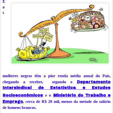
E
a
s
mulheres negras têm a pior renda média anual do País,
chegando a receber, segundo o
Departamento
Intersindical de Estatística e Estudos
Socioeconômicos
e
o
Ministério do Trabalho e
Emprego
, cerca de R$ 20 mil,
menos da metade do salário
.
de homens brancos